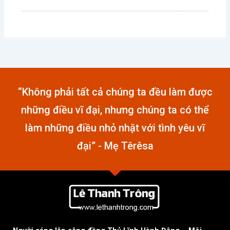
“Không phải tất cả chúng ta đều làm được
những điều vĩ đại, nhưng chúng ta có thể
làm những điều nhỏ nhặt với tình yêu vĩ
đại” - Mẹ Têrêsa