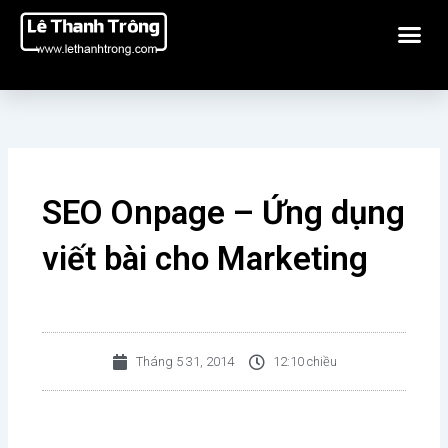
Nhảy
Me
tới
nội
dung
SEO Onpage – Ứng dụng
viết bài cho Marketing
Tháng 5 31, 2014
12:10 chiều