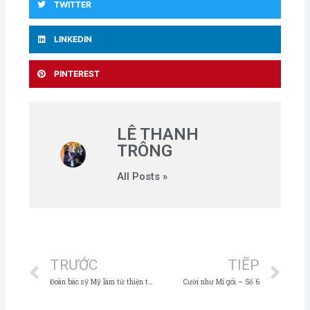
TWITTER
LINKEDIN
PINTEREST
LÊ THANH
TRÔNG
All Posts »
Prev
Ne
TRƯỚC
TIẾP
Đoàn bác sỹ Mỹ làm từ thiện tại Việt Nam
Cười như Mì gói – Số 6