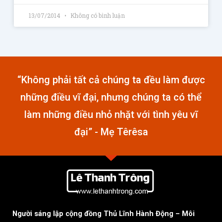
13/07/2014
Không có bình luận
“Không phải tất cả chúng ta đều làm được
những điều vĩ đại, nhưng chúng ta có thể
làm những điều nhỏ nhặt với tình yêu vĩ
đại” - Mẹ Têrêsa
Người sáng lập cộng đồng Thủ Lĩnh Hành Động – Môi