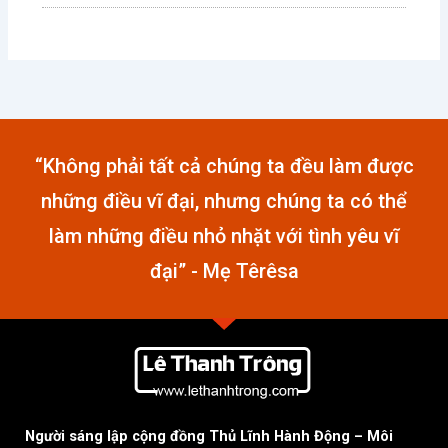
“Không phải tất cả chúng ta đều làm được
những điều vĩ đại, nhưng chúng ta có thể
làm những điều nhỏ nhặt với tình yêu vĩ
đại” - Mẹ Têrêsa
Người sáng lập cộng đồng Thủ Lĩnh Hành Động – Môi