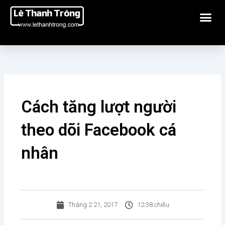
Nhảy
Me
tới
nội
dung
Cách tăng lượt người
theo dõi Facebook cá
nhân
Tháng 2 21, 2017
12:38 chiều