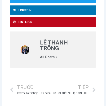
LINKEDIN
PINTEREST
LÊ THANH
TRÔNG
All Posts »
Prev
Ne
TRƯỚC
TIẾP
Referral Marketing – Xu hướng bùng nổ năm 2017
CƠ HỘI KHỞI NGHIỆP KINH DOANH GIÁO DỤC