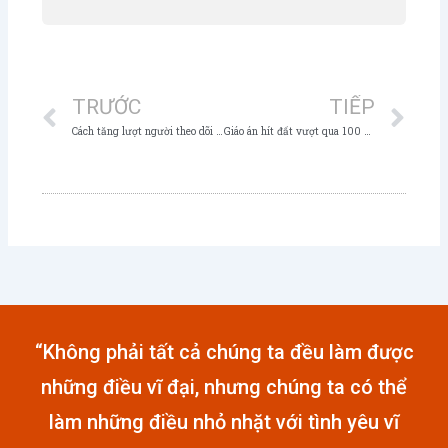
Prev
Ne
TRƯỚC
TIẾP
Cách tăng lượt người theo dõi Facebook cá nhân
Giáo án hít đất vượt qua 100 cái không nghỉ
“Không phải tất cả chúng ta đều làm được
những điều vĩ đại, nhưng chúng ta có thể
làm những điều nhỏ nhặt với tình yêu vĩ