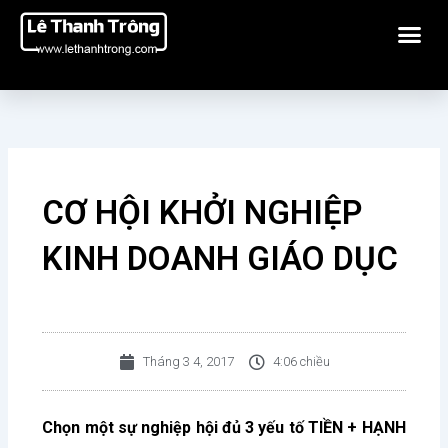
Nhảy
Me
tới
nội
dung
CƠ HỘI KHỞI NGHIỆP
KINH DOANH GIÁO DỤC
Tháng 3 4, 2017
4:06 chiều
Chọn một sự nghiệp hội đủ 3 yếu tố TIỀN + HẠNH